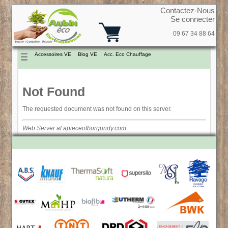
Contactez-Nous
Se connecter
09 67 34 88 64
Accessoires VE
Blog VE
Acc. Eco Chauffage
Not Found
The requested document was not found on this server.
Web Server at apieceofburgundy.com