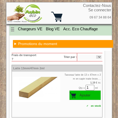
Contactez-Nous
Se connecter
09 67 34 88 64
Chargeurs VE
Blog VE
Acc. Eco Chauffage
Promotions du moment
Frais de transport
Trier par :
?
Latte 13mm/47mm 2ml
Tasseau/ latte de 13 x 47mm x 2
m en sapin traite brute....
1,19 €
ttc
Qty x
ml
✓ en stock