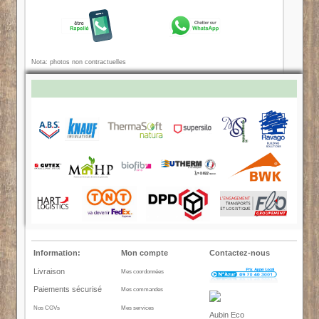
Nota: photos non contractuelles
Information:
Mon compte
Contactez-nous
Livraison
Mes coordonnées
Paiements sécurisé
Mes commandes
Nos CGVs
Mes services
Aubin Eco