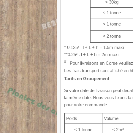
< 30kg
< 1 tonne
< 1 tonne
< 2 tonne
* 0.125³ : l + L + h = 1.5m maxi
**0.25³ : l + L + h = 2m maxi
#
: Pour livraisons en Corse veuille
Les frais transport sont affiché en h
Tarifs en Groupement
Si votre date de livraison peut décal
la même date. Nous vous fixons la da
pour votre commande.
Poids
Volume
< 1 tonne
< 2m³