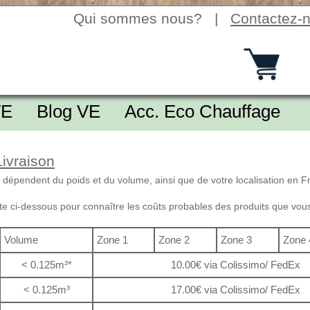
Qui sommes nous?
|
Contactez-
VE
Blog VE
Acc. Eco Chauffage
Livraison
ts dépendent du poids et du volume, ainsi que de votre localisation en 
arte ci-dessous pour connaître les coûts probables des produits que vou
Volume
Zone 1
Zone 2
Zone 3
Zone 
< 0.125m³*
10.00€ via Colissimo/ FedEx
< 0.125m³
17.00€ via Colissimo/ FedEx