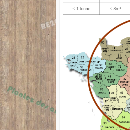
< 1 tonne
< 8m³