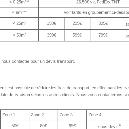
< 0.25m³**
26,50€ via FedEx/ TNT
< 8m³**
Voir tarifs en groupement ci-desso
< 25m³
199€
299€
399€
s
< 50m³
399€
599€
799€
s
z nous contacter pour un devis transport.
t
er il est possible de réduire les frais de transport, en effectuant les
te de livraison selon les autres clients. Nous vous contacterons si c
Zone 1
Zone 2
Zone 3
Zone 4
#
50€
80€
99€
sous devis