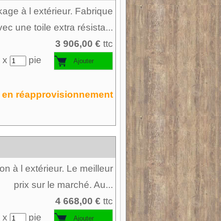
age à l extérieur. Fabrique
ec une toile extra résista...
3 906,00 €
ttc
 x
pie
en réapprovisionnement
n à l extérieur. Le meilleur
prix sur le marché. Au...
4 668,00 €
ttc
 x
pie