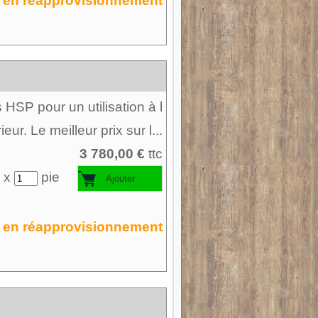
en réapprovisionnement
 HSP pour un utilisation à l
ieur. Le meilleur prix sur l...
3 780,00 €
ttc
 x
pie
en réapprovisionnement