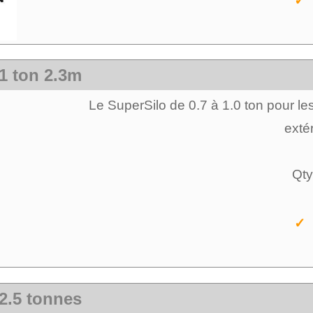
✓ 
 1 ton 2.3m
Le SuperSilo de 0.7 à 1.0 ton pour les
extér
Qty
✓ 
 2.5 tonnes