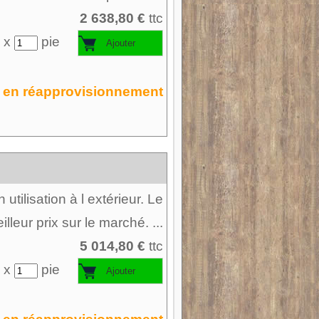
2 638,80 €
ttc
 x
pie
en réapprovisionnement
tilisation à l extérieur. Le
illeur prix sur le marché. ...
5 014,80 €
ttc
 x
pie