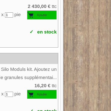
2 430,00 €
ttc
 x
pie
✓ en stock
Silo Moduls kit. Ajoutez un
e granules supplémentai...
16,20 €
ttc
 x
pie