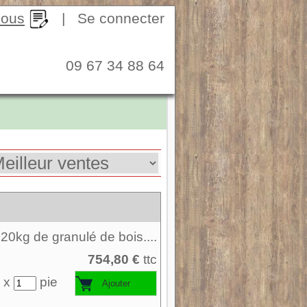
nous
|
Se connecter
09 67 34 88 64
220kg de granulé de bois....
754,80 €
ttc
 x
pie