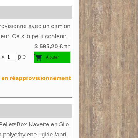
pprovisionne avec un camion
leur. Ce silo peut contenir...
3 595,20 €
ttc
 x
pie
en réapprovisionnement
 PelletsBox Navette en Silo.
 polyethylene rigide fabri...