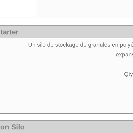
tarter
Un silo de stockage de granules en polyé
expansi
Qty
ion Silo