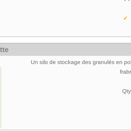
✓ 
tte
Un silo de stockage des granulés en poly
frab
Qty