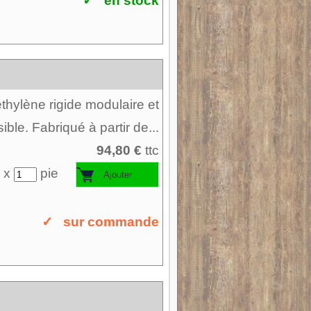
✓ en stock
thylène rigide modulaire et
ble. Fabriqué à partir de...
94,80 €
ttc
 x
pie
✓ sur commande