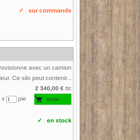
✓ sur commande
pprovisionne avec un camion
leur. Ce silo peut contenir...
2 340,00 €
ttc
 x
pie
✓ en stock