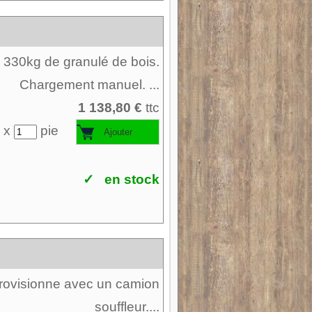
'à 330kg de granulé de bois.
Chargement manuel. ...
1 138,80 €
ttc
 x
pie
✓ en stock
pprovisionne avec un camion
souffleur....