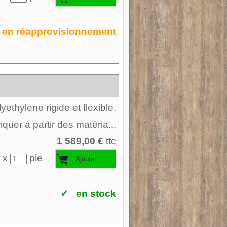
en réapprovisionnement
ethylene rigide et flexible,
riquer à partir des matéria...
1 589,00 €
ttc
 x
pie
✓ en stock