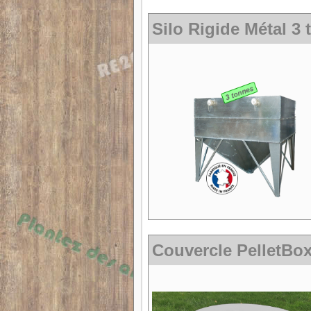
Silo Rigide Métal 3
Couvercle PelletBox