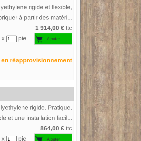
ethylene rigide et flexible,
briquer à partir des matéri...
1 914,00 €
ttc
 x
pie
en réapprovisionnement
yethylene rigide. Pratique,
le et une installation facil...
864,00 €
ttc
 x
pie